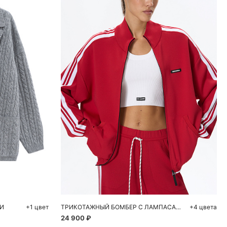
ну
Добавить в корзину
L
S
M
L
И
+1 цвет
ТРИКОТАЖНЫЙ БОМБЕР С ЛАМПАСАМИ
+4 цвета
24 900 ₽