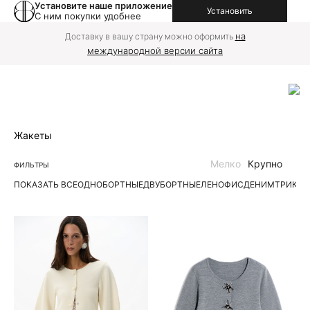
Установите наше приложение
Установить
С ним покупки удобнее
на
Доставку в вашу страну можно оформить
международной версии сайта
Жакеты
Мелко
Крупно
ФИЛЬТРЫ
ПОКАЗАТЬ ВСЕ
ОДНОБОРТНЫЕ
ДВУБОРТНЫЕ
ЛЕН
ОФИС
ДЕНИМ
ТРИКО