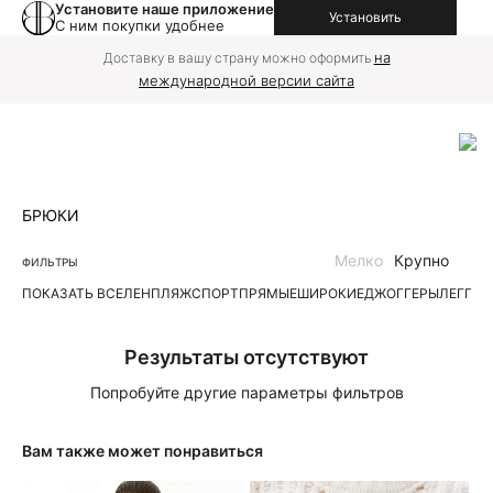
Установите наше приложение
Установить
С ним покупки удобнее
на
Доставку в вашу страну можно оформить
международной версии сайта
БРЮКИ
Мелко
Крупно
ФИЛЬТРЫ
ПОКАЗАТЬ ВСЕ
ЛЕН
ПЛЯЖ
СПОРТ
ПРЯМЫЕ
ШИРОКИЕ
ДЖОГГЕРЫ
ЛЕГГИ
Результаты отсутствуют
Попробуйте другие параметры фильтров
Вам также может понравиться