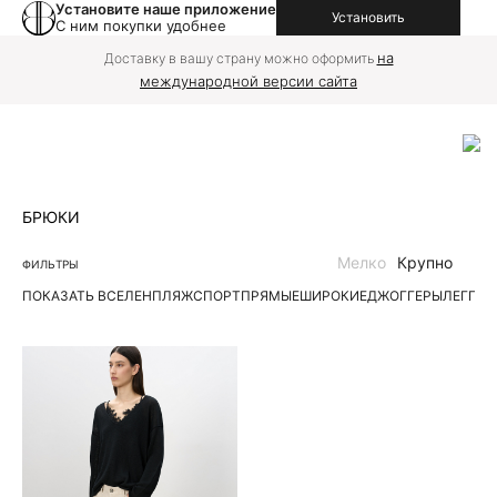
Установите наше приложение
Установить
С ним покупки удобнее
на
Доставку в вашу страну можно оформить
международной версии сайта
БРЮКИ
Мелко
Крупно
ФИЛЬТРЫ
ПОКАЗАТЬ ВСЕ
ЛЕН
ПЛЯЖ
СПОРТ
ПРЯМЫЕ
ШИРОКИЕ
ДЖОГГЕРЫ
ЛЕГГИ