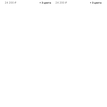
24 200 ₽
24 200 ₽
+ 3 цвета
+ 3 цвета
VKONTAKTE
TELEGRAM
MAX