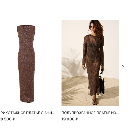
ие
ТРИКОТАЖНОЕ ПЛАТЬЕ С АНИМАЛИСТИЧЕСКИМ УЗОРОМ
ПОЛУПРОЗРАЧНОЕ ПЛАТЬЕ ИЗО ЛЬНА
28 500 ₽
19 900 ₽
19