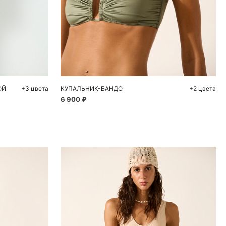
ну
Добавить в корзину
M
S
M
L
ОЙ
+3 цвета
КУПАЛЬНИК-БАНДО
+2 цвета
6 900 ₽
ие