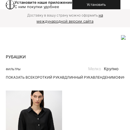
Установите наше приложение
Установить
С ним покупки удобнее
на
Доставку в вашу страну можно оформить
международной версии сайта
РУБАШКИ
Мелко
Крупно
ФИЛЬТРЫ
ПОКАЗАТЬ ВСЕ
КОРОТКИЙ РУКАВ
ДЛИННЫЙ РУКАВ
ЛЕН
ДЕНИМ
ОФИС
П