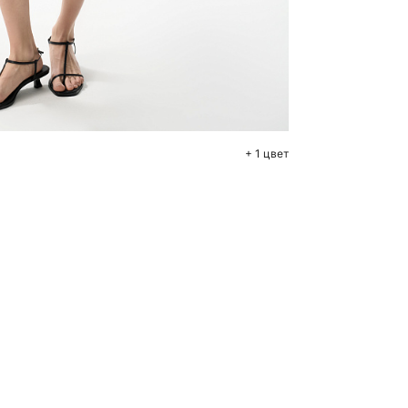
бавить в корзину
42
44
46
48
+ 1 цвет