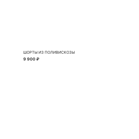
Добавить в корзину
40
42
44
46
48
ШОРТЫ ИЗ ПОЛИВИСКОЗЫ
9 900 ₽