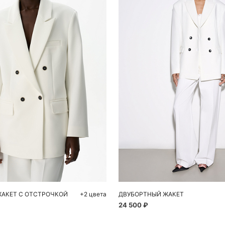
обавить в корзину
Добавить в корзи
M
L
40
42
44
46
АКЕТ С ОТСТРОЧКОЙ
+2 цвета
ДВУБОРТНЫЙ ЖАКЕТ
24 500 ₽