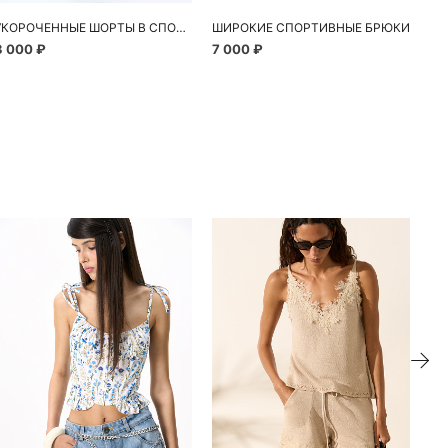
УКОРОЧЕННЫЕ ШОРТЫ В СПОРТИВНОМ СТИЛЕ
ШИРОКИЕ СПОРТИВНЫЕ БРЮКИ
ДЖ
3 000 ₽
7 000 ₽
8 
ие