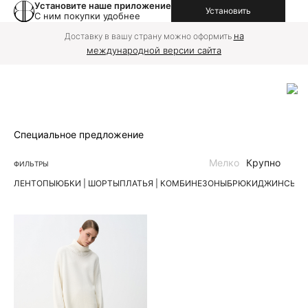
Установите наше приложение
Установить
С ним покупки удобнее
на
Доставку в вашу страну можно оформить
международной версии сайта
Специальное предложение
Мелко
Крупно
ФИЛЬТРЫ
ЛЕН
ТОПЫ
ЮБКИ | ШОРТЫ
ПЛАТЬЯ | КОМБИНЕЗОНЫ
БРЮКИ
ДЖИНСЫ
К