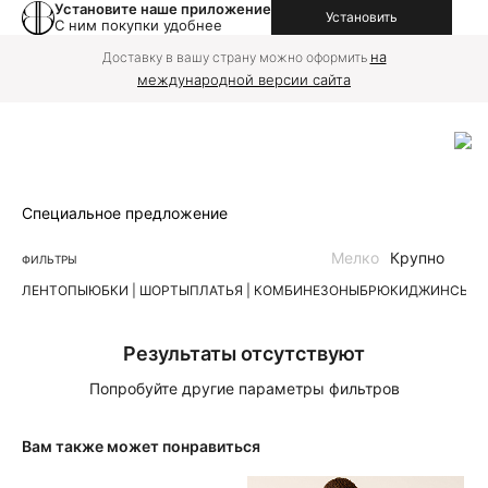
Установите наше приложение
Установить
С ним покупки удобнее
на
Доставку в вашу страну можно оформить
международной версии сайта
Специальное предложение
Мелко
Крупно
ФИЛЬТРЫ
ЛЕН
ТОПЫ
ЮБКИ | ШОРТЫ
ПЛАТЬЯ | КОМБИНЕЗОНЫ
БРЮКИ
ДЖИНСЫ
К
Результаты отсутствуют
Попробуйте другие параметры фильтров
Вам также может понравиться