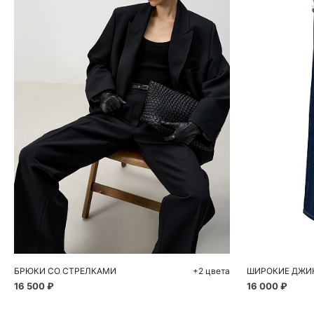
Добавить в корзину
Д
40
42
44
46
48
50
XS
БРЮКИ СО СТРЕЛКАМИ
+2 цвета
16 500 ₽
16 000 ₽