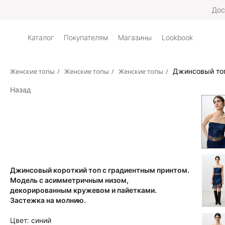
Дос
Каталог
Покупателям
Магазины
Lookbook
Женские топы
/
Женские топы
/
Женские топы
/
Джинсовый топ
Назад
Джинсовый короткий топ с градиентным принтом.
Модель с асимметричным низом,
декорированным кружевом и пайетками.
Застежка на молнию.
Цвет:
синий