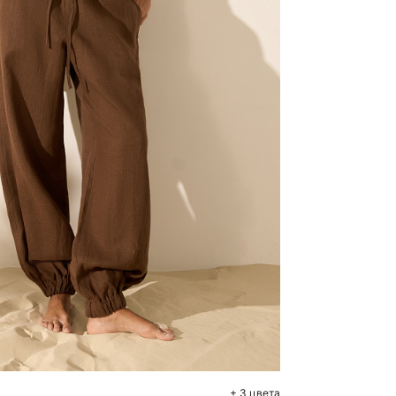
бавить в корзину
S
M
L
+ 3 цвета