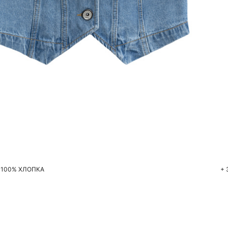
Добавить в корзину
40
42
44
46
100% ХЛОПКА
+ 