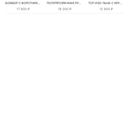
БОМБЕР С ВОРОТНИКОМ-СТОЙКОЙ
ПОЛУПРОЗРАЧНАЯ РУБАШКА С РОМАШКАМИ
ТОП ИЗО ЛЬНА С КРУЖЕВОМ
17 900 ₽
18 300 ₽
12 900 ₽