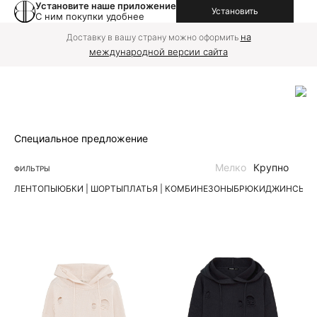
Установите наше приложение
Установить
С ним покупки удобнее
на
Доставку в вашу страну можно оформить
международной версии сайта
Специальное предложение
Мелко
Крупно
ФИЛЬТРЫ
ЛЕН
ТОПЫ
ЮБКИ | ШОРТЫ
ПЛАТЬЯ | КОМБИНЕЗОНЫ
БРЮКИ
ДЖИНСЫ
К