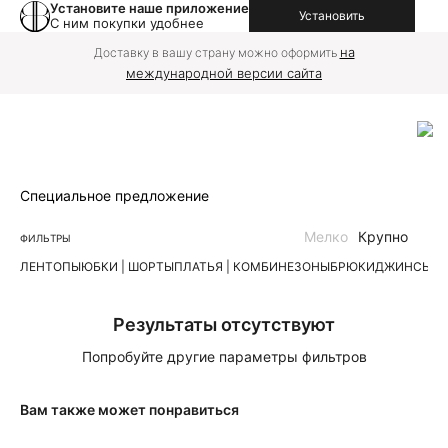
Установите наше приложение
Установить
С ним покупки удобнее
на
Доставку в вашу страну можно оформить
международной версии сайта
Специальное предложение
Мелко
Крупно
ФИЛЬТРЫ
ЛЕН
ТОПЫ
ЮБКИ | ШОРТЫ
ПЛАТЬЯ | КОМБИНЕЗОНЫ
БРЮКИ
ДЖИНСЫ
К
Результаты отсутствуют
Попробуйте другие параметры фильтров
Вам также может понравиться