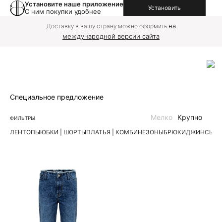
Установите наше приложение
Установить
С ним покупки удобнее
на
Доставку в вашу страну можно оформить
международной версии сайта
Специальное предложение
Мелко
Крупно
ФИЛЬТРЫ
ЛЕН
ТОПЫ
ЮБКИ | ШОРТЫ
ПЛАТЬЯ | КОМБИНЕЗОНЫ
БРЮКИ
ДЖИНСЫ
К