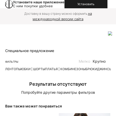
Установите наше приложение
Установить
С ним покупки удобнее
на
Доставку в вашу страну можно оформить
международной версии сайта
Специальное предложение
Мелко
Крупно
ФИЛЬТРЫ
ЛЕН
ТОПЫ
ЮБКИ | ШОРТЫ
ПЛАТЬЯ | КОМБИНЕЗОНЫ
БРЮКИ
ДЖИНСЫ
К
Результаты отсутствуют
Попробуйте другие параметры фильтров
Вам также может понравиться