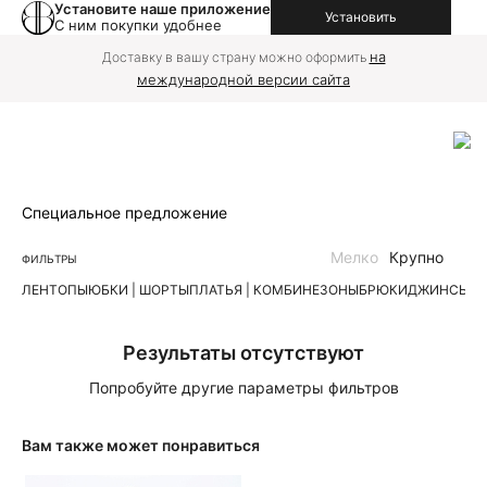
Установите наше приложение
Установить
С ним покупки удобнее
на
Доставку в вашу страну можно оформить
международной версии сайта
Специальное предложение
Мелко
Крупно
ФИЛЬТРЫ
ЛЕН
ТОПЫ
ЮБКИ | ШОРТЫ
ПЛАТЬЯ | КОМБИНЕЗОНЫ
БРЮКИ
ДЖИНСЫ
К
Результаты отсутствуют
Попробуйте другие параметры фильтров
Вам также может понравиться