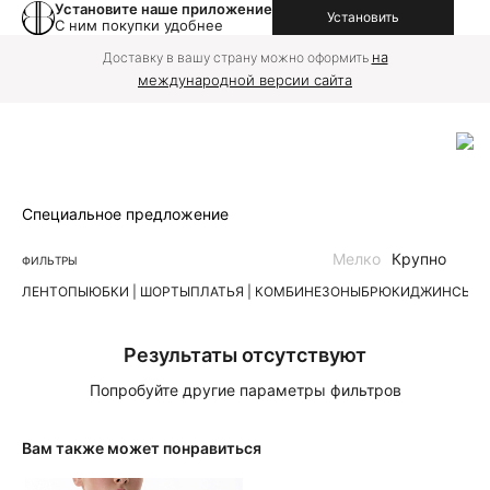
Установите наше приложение
Установить
С ним покупки удобнее
на
Доставку в вашу страну можно оформить
международной версии сайта
Специальное предложение
Мелко
Крупно
ФИЛЬТРЫ
ЛЕН
ТОПЫ
ЮБКИ | ШОРТЫ
ПЛАТЬЯ | КОМБИНЕЗОНЫ
БРЮКИ
ДЖИНСЫ
К
Результаты отсутствуют
Попробуйте другие параметры фильтров
Вам также может понравиться