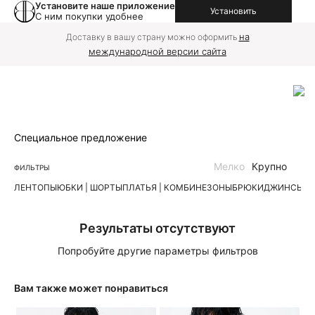
Установите наше приложение
Установить
С ним покупки удобнее
на
Доставку в вашу страну можно оформить
международной версии сайта
Специальное предложение
Мелко
Крупно
ФИЛЬТРЫ
ЛЕН
ТОПЫ
ЮБКИ | ШОРТЫ
ПЛАТЬЯ | КОМБИНЕЗОНЫ
БРЮКИ
ДЖИНСЫ
К
Результаты отсутствуют
Попробуйте другие параметры фильтров
Вам также может понравиться