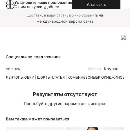
Установите наше приложение
Установить
С ним покупки удобнее
на
Доставку в вашу страну можно оформить
международной версии сайта
Специальное предложение
Мелко
Крупно
ФИЛЬТРЫ
ЛЕН
ТОПЫ
ЮБКИ | ШОРТЫ
ПЛАТЬЯ | КОМБИНЕЗОНЫ
БРЮКИ
ДЖИНСЫ
К
Результаты отсутствуют
Попробуйте другие параметры фильтров
Вам также может понравиться