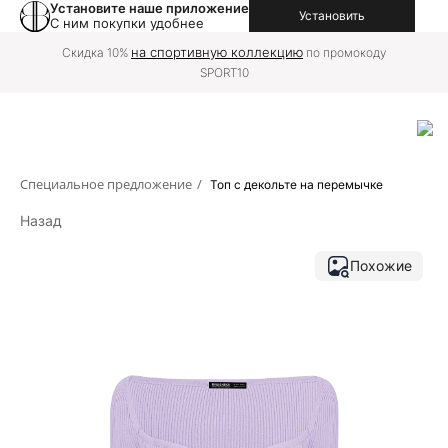
Установите наше приложение
Установить
С ним покупки удобнее
на спортивную коллекцию
Скидка 10%
по промокоду
SPORT10
Специальное предложение
/
Топ с декольте на перемычке
Назад
Похожие