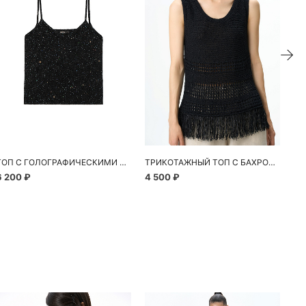
ТОП С ГОЛОГРАФИЧЕСКИМИ ПАЙЕТКАМИ
ТРИКОТАЖНЫЙ ТОП С БАХРОМОЙ
6 200 ₽
4 500 ₽
6 