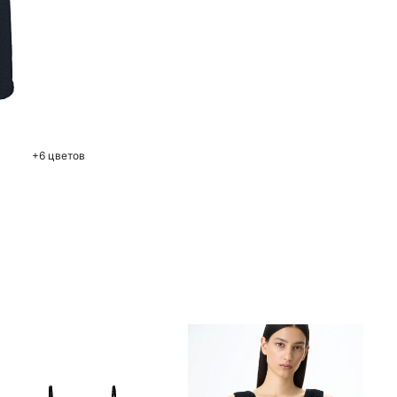
ну
L
+6 цветов