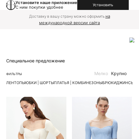
Установите наше приложение
Установить
С ним покупки удобнее
на
Доставку в вашу страну можно оформить
международной версии сайта
Специальное предложение
Мелко
Крупно
ФИЛЬТРЫ
ЛЕН
ТОПЫ
ЮБКИ | ШОРТЫ
ПЛАТЬЯ | КОМБИНЕЗОНЫ
БРЮКИ
ДЖИНСЫ
К