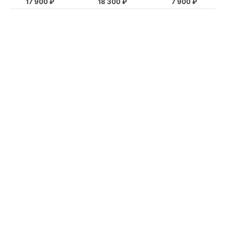
17 900 ₽
18 300 ₽
7 900 ₽
VKONTAKTE
TELEGRAM
MAX