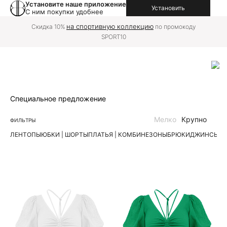
Установите наше приложение
Установить
С ним покупки удобнее
на спортивную коллекцию
Скидка 10%
по промокоду
SPORT10
Специальное предложение
Мелко
Крупно
ФИЛЬТРЫ
ЛЕН
ТОПЫ
ЮБКИ | ШОРТЫ
ПЛАТЬЯ | КОМБИНЕЗОНЫ
БРЮКИ
ДЖИНСЫ
К