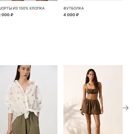
ШОРТЫ ИЗ 100% ХЛОПКА
ФУТБОЛКА
ШИ
2 000 ₽
4 000 ₽
4 
ие