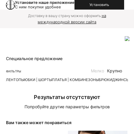
Установите наше приложение
Установить
С ним покупки удобнее
на
Доставку в вашу страну можно оформить
международной версии сайта
Специальное предложение
Мелко
Крупно
ФИЛЬТРЫ
ЛЕН
ТОПЫ
ЮБКИ | ШОРТЫ
ПЛАТЬЯ | КОМБИНЕЗОНЫ
БРЮКИ
ДЖИНСЫ
К
Результаты отсутствуют
Попробуйте другие параметры фильтров
Вам также может понравиться