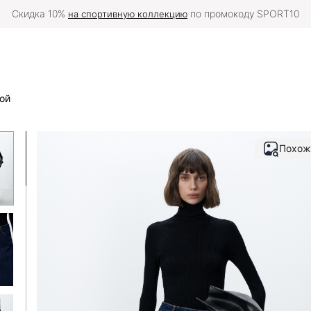
тавку в вашу страну можно оформить
на международной версии с
ой
Похож