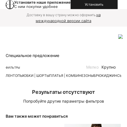
Установите наше приложение
Установить
С ним покупки удобнее
на
Доставку в вашу страну можно оформить
международной версии сайта
Специальное предложение
Мелко
Крупно
ФИЛЬТРЫ
ЛЕН
ТОПЫ
ЮБКИ | ШОРТЫ
ПЛАТЬЯ | КОМБИНЕЗОНЫ
БРЮКИ
ДЖИНСЫ
К
Результаты отсутствуют
Попробуйте другие параметры фильтров
Вам также может понравиться