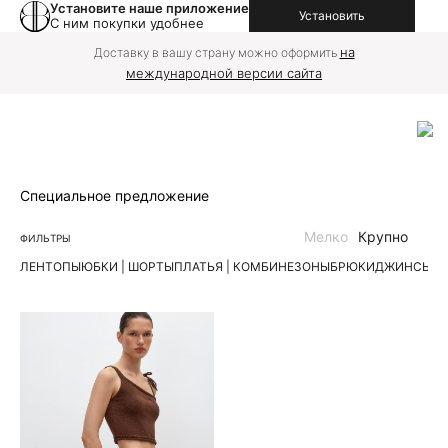
Установите наше приложение
Установить
С ним покупки удобнее
на
Доставку в вашу страну можно оформить
международной версии сайта
Специальное предложение
Мелко
Крупно
ФИЛЬТРЫ
ЛЕН
ТОПЫ
ЮБКИ | ШОРТЫ
ПЛАТЬЯ | КОМБИНЕЗОНЫ
БРЮКИ
ДЖИНСЫ
К