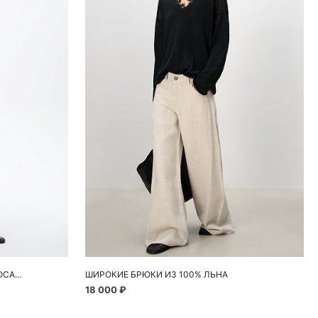
ну
Добавить в корзину
L
40 H1
42 H1
44 H1
46 H1
40
42
44
46
ПРЯМЫЕ ДЖИНСЫ СО СРЕДНЕЙ ПОСАДКОЙ
ШИРОКИЕ БРЮКИ ИЗ 100% ЛЬНА
18 000 ₽