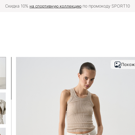
тавку в вашу страну можно оформить
на международной версии с
Похож