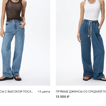
обавить в корзину
Добавить в корзи
42
44
46
48
50
XS
S
M
ПРЯМЫЕ ДЖИНСЫ С ВЫСОКОЙ ПОСАДКОЙ
+3 цвета
13 500 ₽