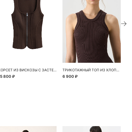
КОРСЕТ ИЗ ВИСКОЗЫ С ЗАСТЕЖКОЙ НА МОЛНИЮ
ТРИКОТАЖНЫЙ ТОП ИЗ ХЛОПКА
15 800 ₽
6 900 ₽
8 