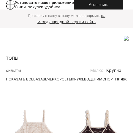
Установите наше приложение
Установить
С ним покупки удобнее
на
Доставку в вашу страну можно оформить
международной версии сайта
ТОПЫ
Мелко
Крупно
ФИЛЬТРЫ
ПОКАЗАТЬ ВСЕ
БАЗА
ВЕЧЕР
КОРСЕТЫ
КРУЖЕВО
ДЕНИМ
СПОРТ
ПЛЯЖ
ТР