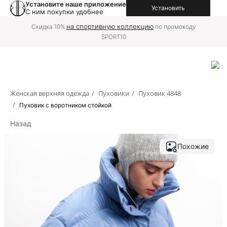
Установите наше приложение
Установить
С ним покупки удобнее
на
Доставку в вашу страну можно оформить
международной версии сайта
Женская верхняя одежда
/
Пуховики
/
Пуховик 4848
/
Пуховик с воротником стойкой
Назад
Похожие