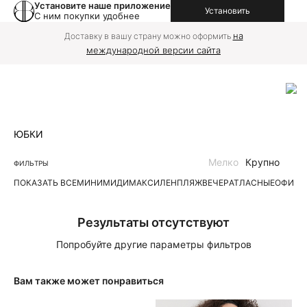
Установите наше приложение
Установить
С ним покупки удобнее
на
Доставку в вашу страну можно оформить
международной версии сайта
ЮБКИ
Мелко
Крупно
ФИЛЬТРЫ
ПОКАЗАТЬ ВСЕ
МИНИ
МИДИ
МАКСИ
ЛЕН
ПЛЯЖ
ВЕЧЕР
АТЛАСНЫЕ
ОФИС
Д
Результаты отсутствуют
Попробуйте другие параметры фильтров
Вам также может понравиться