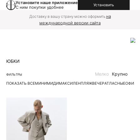
Установите наше приложение
Установить
С ним покупки удобнее
на
Доставку в вашу страну можно оформить
международной версии сайта
ЮБКИ
Мелко
Крупно
ФИЛЬТРЫ
ПОКАЗАТЬ ВСЕ
МИНИ
МИДИ
МАКСИ
ЛЕН
ПЛЯЖ
ВЕЧЕР
АТЛАСНЫЕ
ОФИС
Д