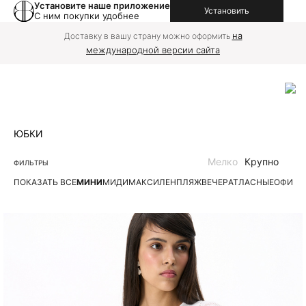
Установите наше приложение
Установить
С ним покупки удобнее
на
Доставку в вашу страну можно оформить
международной версии сайта
ЮБКИ
Мелко
Крупно
ФИЛЬТРЫ
ПОКАЗАТЬ ВСЕ
МИНИ
МИДИ
МАКСИ
ЛЕН
ПЛЯЖ
ВЕЧЕР
АТЛАСНЫЕ
ОФИС
Д