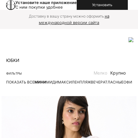
Установите наше приложение
Установить
С ним покупки удобнее
на
Доставку в вашу страну можно оформить
международной версии сайта
ЮБКИ
Мелко
Крупно
ФИЛЬТРЫ
ПОКАЗАТЬ ВСЕ
МИНИ
МИДИ
МАКСИ
ЛЕН
ПЛЯЖ
ВЕЧЕР
АТЛАСНЫЕ
ОФИС
Д