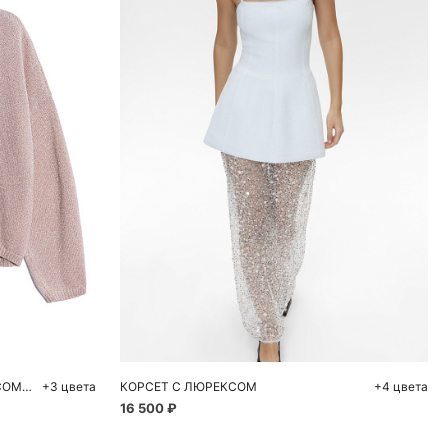
ну
Добавить в корзину
L
XS
S
M
L
ДЖЕМПЕР ИЗ ВИСКОЗЫ С ЛЮРЕКСОМ И V-ОБРАЗНЫМ ВЫРЕЗОМ
+3 цвета
КОРСЕТ С ЛЮРЕКСОМ
+4 цвета
16 500 ₽