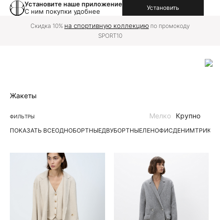
Установите наше приложение
Установить
С ним покупки удобнее
на спортивную коллекцию
Скидка 10%
по промокоду
SPORT10
Жакеты
Мелко
Крупно
ФИЛЬТРЫ
ПОКАЗАТЬ ВСЕ
ОДНОБОРТНЫЕ
ДВУБОРТНЫЕ
ЛЕН
ОФИС
ДЕНИМ
ТРИКО