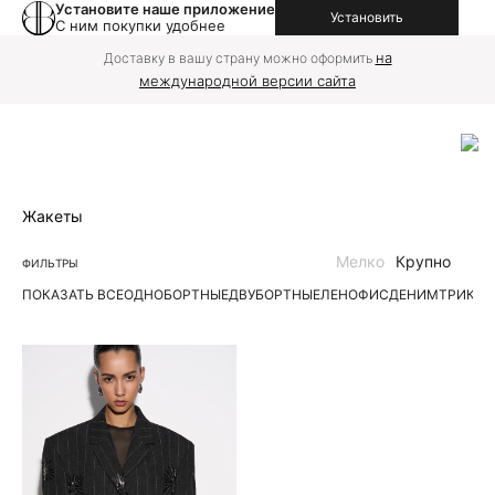
Установите наше приложение
Установить
С ним покупки удобнее
на
Доставку в вашу страну можно оформить
международной версии сайта
Жакеты
Мелко
Крупно
ФИЛЬТРЫ
ПОКАЗАТЬ ВСЕ
ОДНОБОРТНЫЕ
ДВУБОРТНЫЕ
ЛЕН
ОФИС
ДЕНИМ
ТРИКО