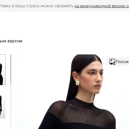
ополнительная скидка 2% при фактической онлайн-оплате на сай
ным верхом
Похож