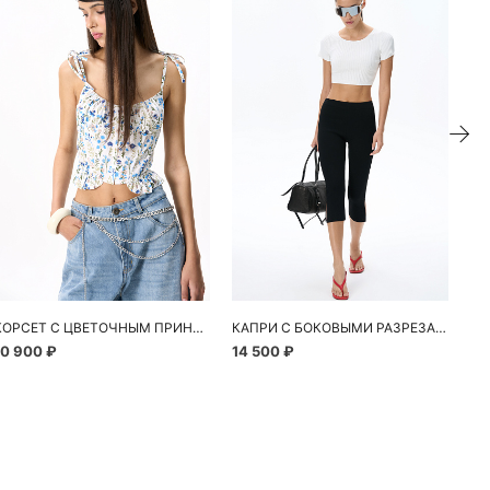
ие
КОРСЕТ С ЦВЕТОЧНЫМ ПРИНТОМ
КАПРИ С БОКОВЫМИ РАЗРЕЗАМИ
10 900 ₽
14 500 ₽
13