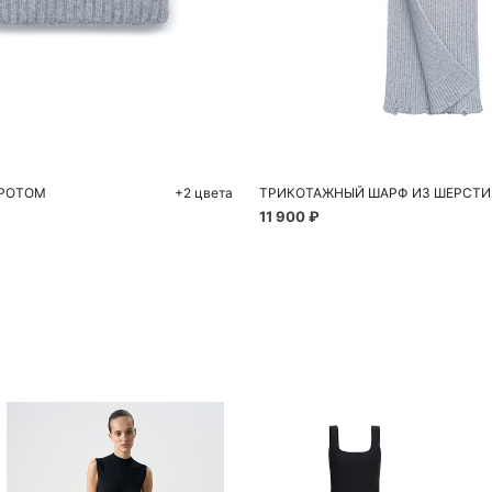
обавить в корзину
Добавить в корзи
54
56
One size
ОРОТОМ
+2 цвета
11 900 ₽
Похож