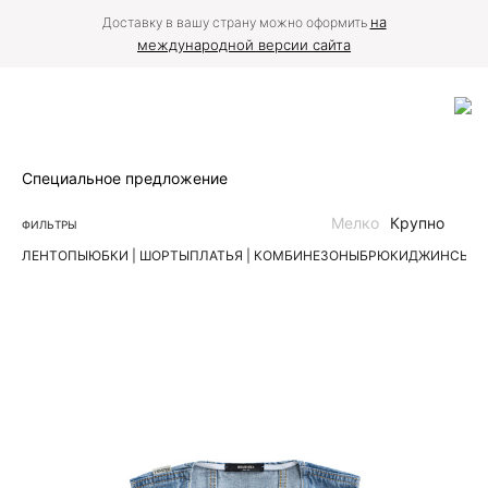
на
Доставку в вашу страну можно оформить
международной версии сайта
Специальное предложение
Мелко
Крупно
ФИЛЬТРЫ
ЛЕН
ТОПЫ
ЮБКИ | ШОРТЫ
ПЛАТЬЯ | КОМБИНЕЗОНЫ
БРЮКИ
ДЖИНСЫ
К