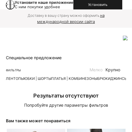
Установите наше приложение
Установить
С ним покупки удобнее
на
Доставку в вашу страну можно оформить
международной версии сайта
Специальное предложение
Мелко
Крупно
ФИЛЬТРЫ
ЛЕН
ТОПЫ
ЮБКИ | ШОРТЫ
ПЛАТЬЯ | КОМБИНЕЗОНЫ
БРЮКИ
ДЖИНСЫ
К
Результаты отсутствуют
Попробуйте другие параметры фильтров
Вам также может понравиться