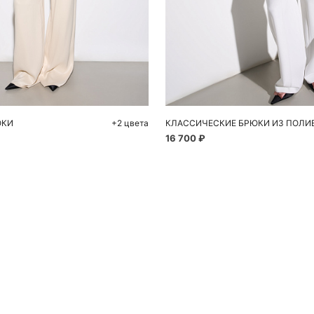
обавить в корзину
Добавить в корзи
44
44
46
46
48
40
42
44
46
ЮКИ
+2 цвета
16 700 ₽