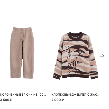
УКОРОЧЕННЫЕ БРЮКИ ИЗ 100% ЛЬНА
ХЛОПКОВЫЙ ДЖЕМПЕР С ЖАККАРДОВЫМ УЗОРОМ
13 500 ₽
7 000 ₽
7 