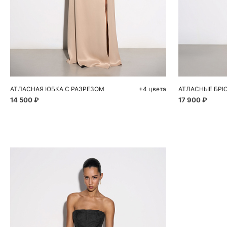
Добавить в корзину
Д
40
42
44
46
48
42
АТЛАСНАЯ ЮБКА С РАЗРЕЗОМ
+4 цвета
АТЛАСНЫЕ БР
14 500 ₽
17 900 ₽