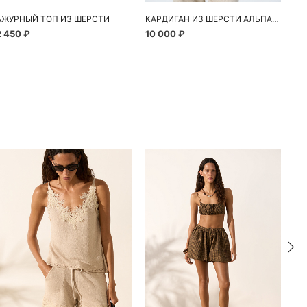
АЖУРНЫЙ ТОП ИЗ ШЕРСТИ
КАРДИГАН ИЗ ШЕРСТИ АЛЬПАКА
ША
2 450 ₽
10 000 ₽
2 
ие