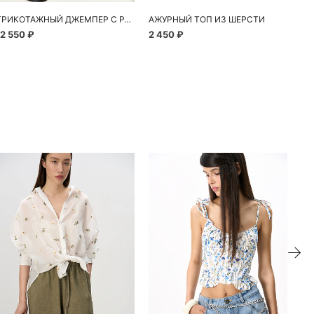
ТРИКОТАЖНЫЙ ДЖЕМПЕР С РАЗРЕЗАМИ В СТИЛЕ ГРАНЖ
АЖУРНЫЙ ТОП ИЗ ШЕРСТИ
12 550 ₽
2 450 ₽
10