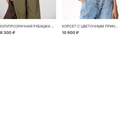
ПОЛУПРОЗРАЧНАЯ РУБАШКА С РОМАШКАМИ
КОРСЕТ С ЦВЕТОЧНЫМ ПРИНТОМ
18 300 ₽
10 900 ₽
24